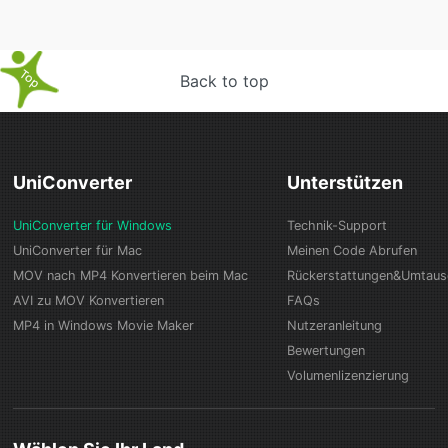
Back to top
UniConverter
Unterstützen
UniConverter für Windows
Technik-Support
UniConverter für Mac
Meinen Code Abrufen
MOV nach MP4 Konvertieren beim Mac
Rückerstattungen&Umtau
AVI zu MOV Konvertieren
FAQs
MP4 in Windows Movie Maker
Nutzeranleitung
Bewertungen
Volumenlizenzierung