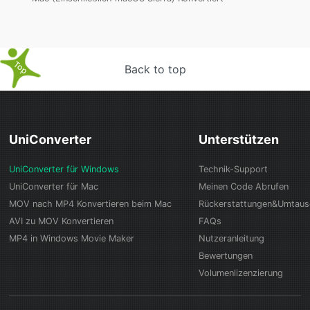
Back to top
UniConverter
Unterstützen
UniConverter für Windows
Technik-Support
UniConverter für Mac
Meinen Code Abrufen
MOV nach MP4 Konvertieren beim Mac
Rückerstattungen&Umtau
AVI zu MOV Konvertieren
FAQs
MP4 in Windows Movie Maker
Nutzeranleitung
Bewertungen
Volumenlizenzierung