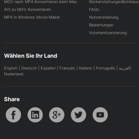
MOV nach MP4 Konvertieren beim Mac
Rückerstattungen&Umtau
AVI zu MOV Konvertieren
FAQs
MP4 in Windows Movie Maker
Nutzeranleitung
Bewertungen
Volumenlizenzierung
Wählen Sie Ihr Land
English
|
Deutsch
|
Español
|
Français
|
Italiano
|
Português
|
العربية|
Nederland
Share