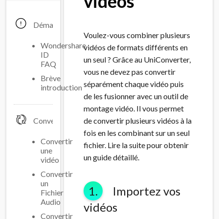
vidéos
Démarrage
Voulez-vous combiner plusieurs
Wondershare
vidéos de formats différents en
ID
un seul ? Grâce au UniConverter,
FAQ
vous ne devez pas convertir
Brève
séparément chaque vidéo puis
introduction
de les fusionner avec un outil de
montage vidéo. Il vous permet
Convertir
de convertir plusieurs vidéos à la
fois en les combinant sur un seul
Convertir
fichier. Lire la suite pour obtenir
une
un guide détaillé.
vidéo
Convertir
un
1.
Importez vos
Fichier
Audio
vidéos
Convertir