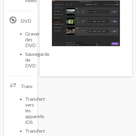
vidéo
DVD
Graver
des
DVD
Sauvegarde
de
DVD
Transfert
Transfert
vers
les
appareils
iOS
Transfert