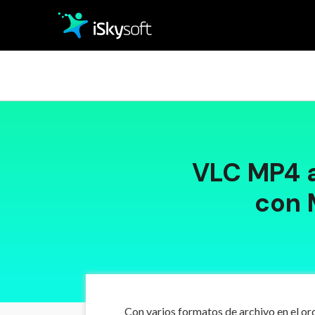
Multimedia
Marca
Oficina
Categoría
VLC MP4 
Utilidad
con 
Diseño
Con varios formatos de archivo en el or