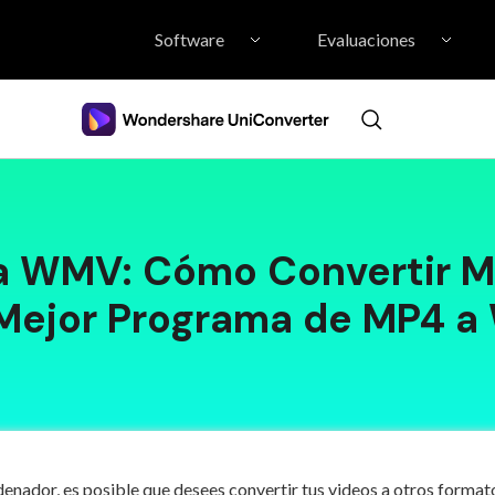
Software
Evaluaciones
Filmora Video Editor
Wondershare
FilmoraPro Video Editor
Coming Soon...
Film
HOT
DVD Creator
Stock Video
a WMV: Cómo Convertir 
Mejor Programa de MP4 
denador, es posible que desees convertir tus videos a otros format