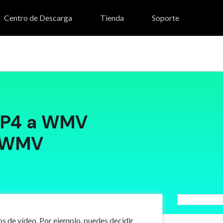
Centro de Descarga
Tienda
Soporte
stock (Tienda de Efectos)
UniConverter
MP4 a WMV
a WMV
os de vídeo. Por ejemplo, puedes decidir