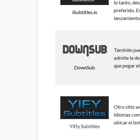
lo tanto, des
preferido. Es
iSubtitles.in
lanzamiento 
También pue
admite la de
que pegar el
DownSub
Otro sitio w
idiomas como
ubicar el bo
Yiffy Subtitles