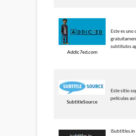
Este es uno 
gratuítament
subtítulos a
Addic7ed.com
Este sitio s
películas as
SubtitleSource
iSubtitles.i