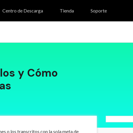
Centro de Descarga
Tienda
Soporte
stock (Tienda de Efectos)
UniConverter
ulos y Cómo
las
es o los transcritos con la sola meta de