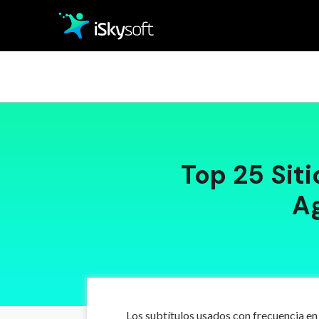
Multimedia
Marca
Oficina
Categoría
Top 25 Sit
Utilidad
Ag
Diseño
Los subtítulos usados con frecuencia en 