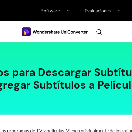
Software
Evaluaciones
Filmora Video Editor
Wondershare
FilmoraPro Video Editor
Coming Soon...
Film
HOT
DVD Creator
Stock Video
ios para Descargar Subtít
regar Subtítulos a Pelícu
los programas de TV y películas. Vienen originalmente de los guion