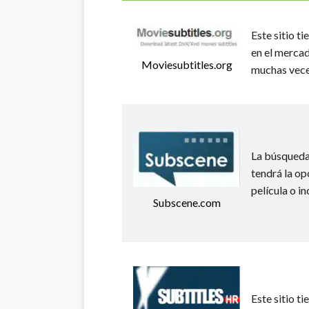
Este sitio t
en el mercad
Moviesubtitles.org
muchas vece
La búsqueda 
tendrá la op
película o i
Subscene.com
Este sitio t