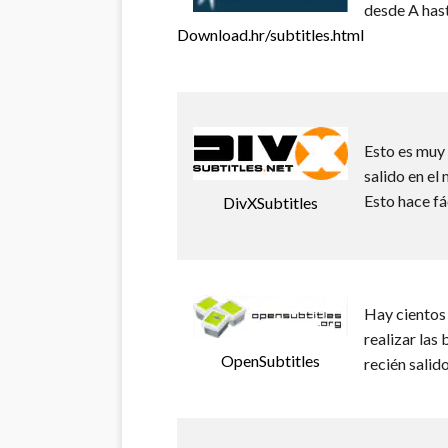
desde A hast
Download.hr/subtitles.html
Esto es muy 
salido en el
Esto hace fá
DivXSubtitles
Hay cientos 
realizar las
OpenSubtitles
recién salido