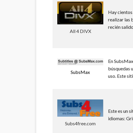
Hay cientos 
realizar las
recién salido
All 4 DIVX
En SubsMax, 
búsquedas u
SubsMax
uso. Este si
Este es un s
idiomas: Gr
Subs4free.com