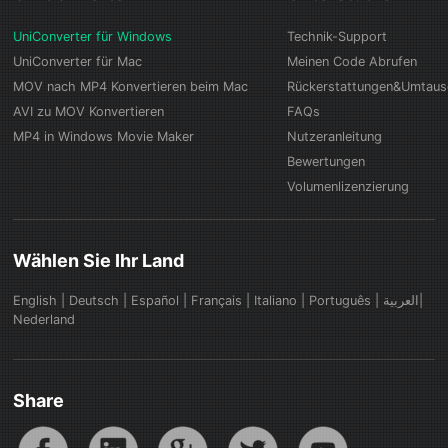
UniConverter für Windows
Technik-Support
UniConverter für Mac
Meinen Code Abrufen
MOV nach MP4 Konvertieren beim Mac
Rückerstattungen&Umtau
AVI zu MOV Konvertieren
FAQs
MP4 in Windows Movie Maker
Nutzeranleitung
Bewertungen
Volumenlizenzierung
Wählen Sie Ihr Land
English
|
Deutsch
|
Español
|
Français
|
Italiano
|
Português
|
العربية|
Nederland
Share