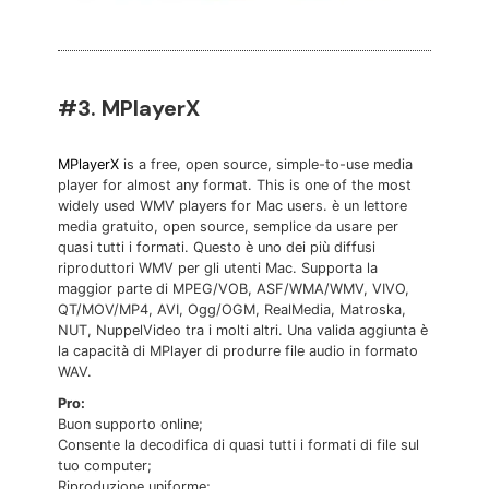
#3. MPlayerX
MPlayerX
is a free, open source, simple-to-use media
player for almost any format. This is one of the most
widely used WMV players for Mac users. è un lettore
media gratuito, open source, semplice da usare per
quasi tutti i formati. Questo è uno dei più diffusi
riproduttori WMV per gli utenti Mac. Supporta la
maggior parte di MPEG/VOB, ASF/WMA/WMV, VIVO,
QT/MOV/MP4, AVI, Ogg/OGM, RealMedia, Matroska,
NUT, NuppelVideo tra i molti altri. Una valida aggiunta è
la capacità di MPlayer di produrre file audio in formato
WAV.
Pro:
Buon supporto online;
Consente la decodifica di quasi tutti i formati di file sul
tuo computer;
Riproduzione uniforme;