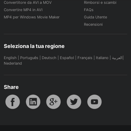
Convertitore da AVI a MOV
Rimborsi e scambi
Convertire MP4 in AVI
FAQs
MP4 per Windows Movie Maker
Guida Utente
Recensioni
Seleziona la tua regione
English
|
Português
|
Deutsch
|
Español
|
Français
|
Italiano
|
العربية|
Nederland
Share