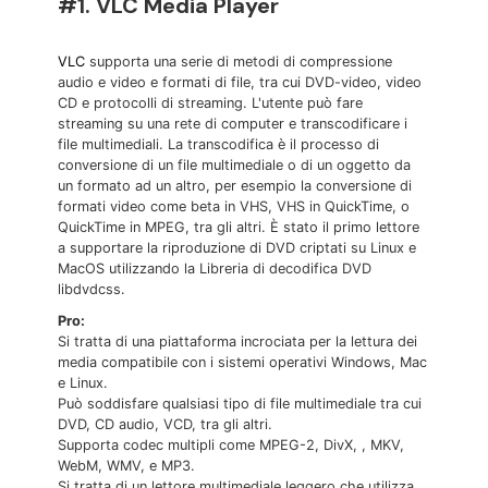
#1. VLC Media Player
VLC
supporta una serie di metodi di compressione
audio e video e formati di file, tra cui DVD-video, video
CD e protocolli di streaming. L'utente può fare
streaming su una rete di computer e transcodificare i
file multimediali. La transcodifica è il processo di
conversione di un file multimediale o di un oggetto da
un formato ad un altro, per esempio la conversione di
formati video come beta in VHS, VHS in QuickTime, o
QuickTime in MPEG, tra gli altri. È stato il primo lettore
a supportare la riproduzione di DVD criptati su Linux e
MacOS utilizzando la Libreria di decodifica DVD
libdvdcss.
Pro:
Si tratta di una piattaforma incrociata per la lettura dei
media compatibile con i sistemi operativi Windows, Mac
e Linux.
Può soddisfare qualsiasi tipo di file multimediale tra cui
DVD, CD audio, VCD, tra gli altri.
Supporta codec multipli come MPEG-2, DivX,
, MKV,
WebM, WMV, e MP3.
Si tratta di un lettore multimediale leggero che utilizza