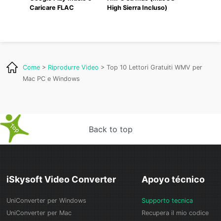
Caricare FLAC
High Sierra Incluso)
Come
>
Riprodurre Video
> Top 10 Lettori Gratuiti WMV per
Mac PC e Windows
Back to top
iSkysoft Video Converter
Apoyo técnico
UniConverter per Windows
Supporto tecnica
UniConverter per Mac
Recupera il mio codice