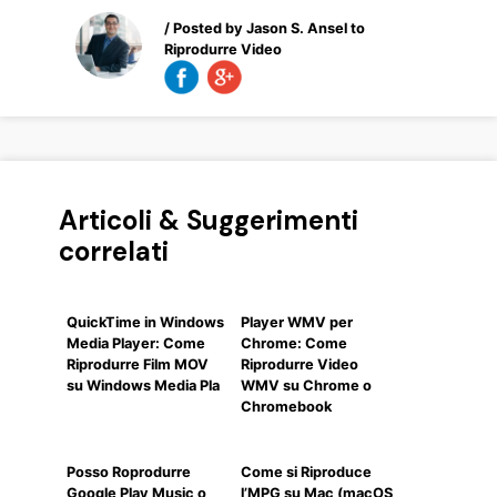
/ Posted by
Jason S. Ansel
to
Riprodurre Video
Articoli & Suggerimenti
correlati
QuickTime in Windows
Player WMV per
Media Player: Come
Chrome: Come
Riprodurre Film MOV
Riprodurre Video
su Windows Media Pla
WMV su Chrome o
Chromebook
Posso Roprodurre
Come si Riproduce
Google Play Music o
l’MPG su Mac (macOS