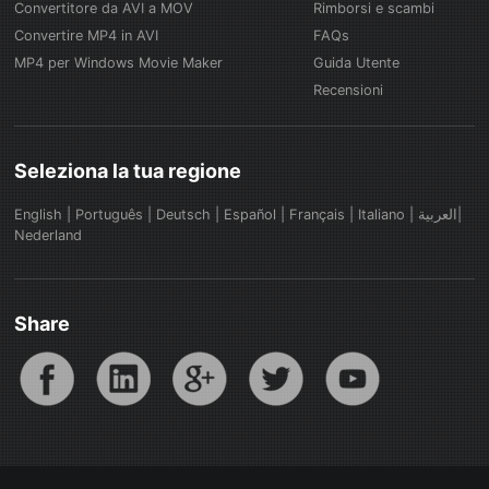
Convertitore da AVI a MOV
Rimborsi e scambi
Convertire MP4 in AVI
FAQs
MP4 per Windows Movie Maker
Guida Utente
Recensioni
Seleziona la tua regione
English
|
Português
|
Deutsch
|
Español
|
Français
|
Italiano
|
العربية|
Nederland
Share