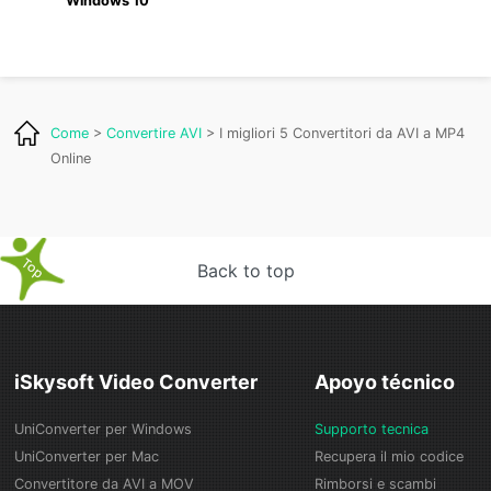
Windows 10
Come
>
Convertire AVI
> I migliori 5 Convertitori da AVI a MP4
Online
Back to top
iSkysoft Video Converter
Apoyo técnico
UniConverter per Windows
Supporto tecnica
UniConverter per Mac
Recupera il mio codice
Convertitore da AVI a MOV
Rimborsi e scambi