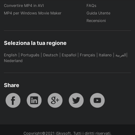
Convertire MP4 in AVI
FAQs
MP4 per Windows Movie Maker
Guida Utente
Recensioni
Seleziona la tua regione
English
|
Português
|
Deutsch
|
Español
|
Français
|
Italiano
|
العربية|
Nederland
Share
Copyright©2021 iSkysoft. Tutti i diritti riservati.