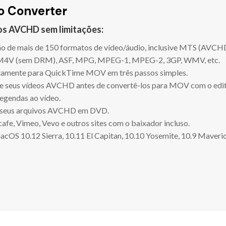
o Converter
os AVCHD sem limitações:
ão de mais de 150 formatos de vídeo/áudio, inclusive MTS (AVCH
, M4V (sem DRM), ASF, MPG, MPEG-1, MPEG-2, 3GP, WMV, etc.
amente para QuickTime MOV em três passos simples.
rte seus vídeos AVCHD antes de convertê-los para MOV com o edit
legendas ao vídeo.
ar seus arquivos AVCHD em DVD.
fe, Vimeo, Vevo e outros sites com o baixador incluso.
OS 10.12 Sierra, 10.11 El Capitan, 10.10 Yosemite, 10.9 Maverick