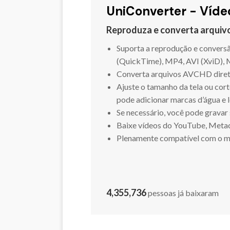
UniConverter - Víde
Reproduza e converta arquiv
Suporta a reprodução e convers
(QuickTime), MP4, AVI (XviD)
Converta arquivos AVCHD diret
Ajuste o tamanho da tela ou co
pode adicionar marcas d’água e 
Se necessário, você pode grav
Baixe vídeos do YouTube, Metaca
Plenamente compatível com o mac
4,355,736
pessoas já baixaram