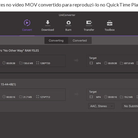
ezes no vídeo MOV convertido para reproduzi-lo no QuickTime Pla