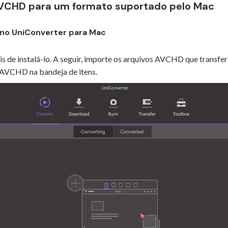
VCHD para um formato suportado pelo Mac
 no UniConverter para Mac
 de instalá-lo. A seguir, importe os arquivos AVCHD que transferi
 AVCHD na bandeja de itens.