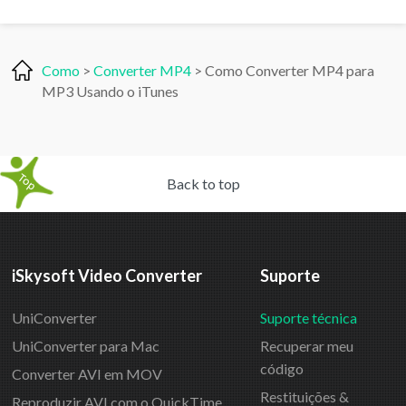
Como
>
Converter MP4
> Como Converter MP4 para
MP3 Usando o iTunes
Back to top
iSkysoft Video Converter
Suporte
UniConverter
Suporte técnica
UniConverter para Mac
Recuperar meu
código
Converter AVI em MOV
Restituições &
Reproduzir AVI com o QuickTime