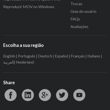
Trocas
Reproduzir MOV no Windows
Guia do usuário
FAQs
Avaliações
Escolha a sua região
English
|
Português
|
Deutsch
|
Español
|
Français
|
Italiano
|
العربية|
Nederland
Share